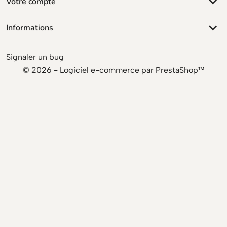
keyboard_arrow_down
Votre compte
keyboard_arrow_down
Informations
Signaler un bug
© 2026 - Logiciel e-commerce par PrestaShop™