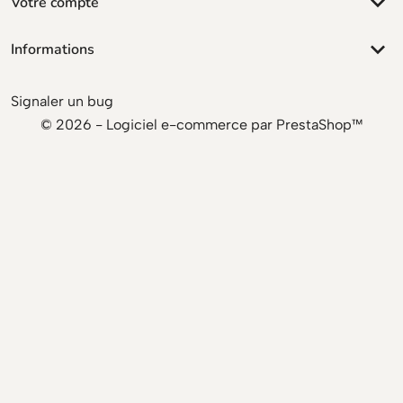
keyboard_arrow_down
Votre compte
keyboard_arrow_down
Informations
Signaler un bug
© 2026 - Logiciel e-commerce par PrestaShop™