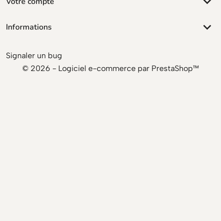
keyboard_arrow_down
Votre compte
keyboard_arrow_down
Informations
Signaler un bug
© 2026 - Logiciel e-commerce par PrestaShop™