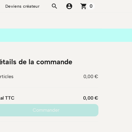
account_circle
shopping_cart
0
Deviens créateur
étails de la commande
rticles
0,00 €
tal TTC
0,00 €
Commander