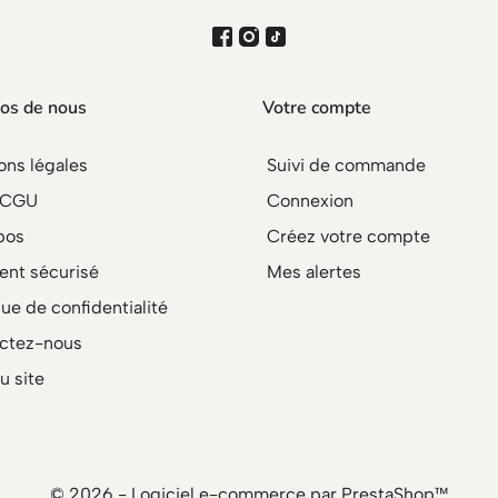
os de nous
Votre compte
ons légales
Suivi de commande
/CGU
Connexion
pos
Créez votre compte
ent sécurisé
Mes alertes
que de confidentialité
ctez-nous
u site
© 2026 - Logiciel e-commerce par PrestaShop™