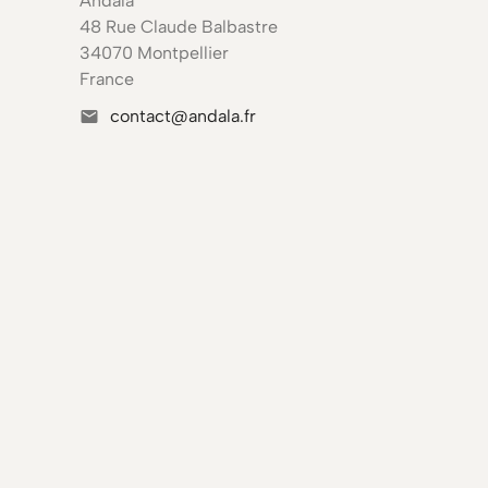
Andala
48 Rue Claude Balbastre
34070 Montpellier
France
contact@andala.fr
mail