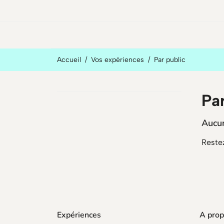
Accueil
Vos expériences
Par public
Par
Aucun
Restez
Expériences
A prop