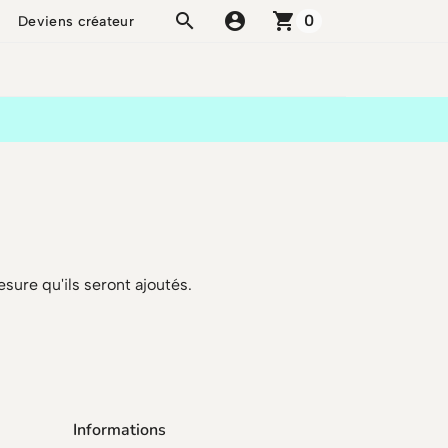
account_circle
shopping_cart
0
Deviens créateur
esure qu'ils seront ajoutés.
Informations